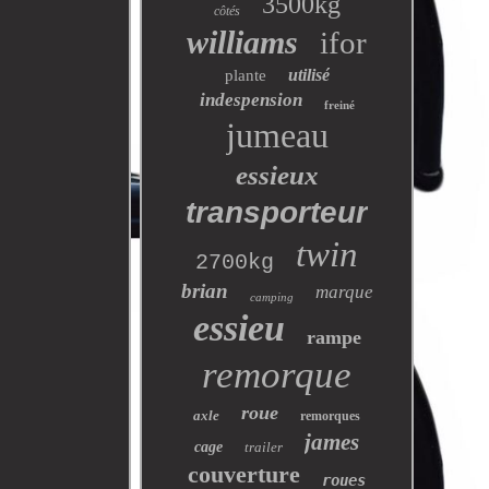
3500kg
côtés
williams
ifor
utilisé
plante
indespension
freiné
jumeau
essieux
transporteur
twin
2700kg
brian
marque
camping
essieu
rampe
remorque
roue
axle
remorques
james
cage
trailer
couverture
roues