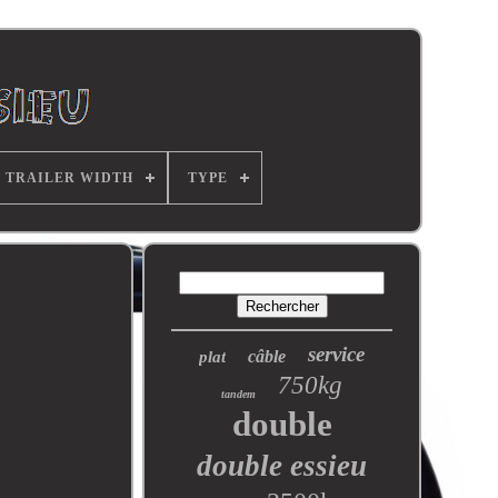
TRAILER WIDTH
TYPE
service
câble
plat
750kg
tandem
double
double essieu