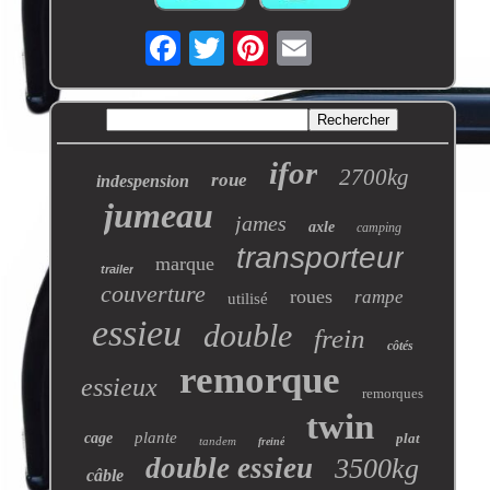
ifor
2700kg
roue
indespension
jumeau
james
axle
camping
transporteur
marque
trailer
couverture
roues
rampe
utilisé
essieu
double
frein
côtés
remorque
essieux
remorques
twin
plante
cage
plat
tandem
freiné
double essieu
3500kg
câble