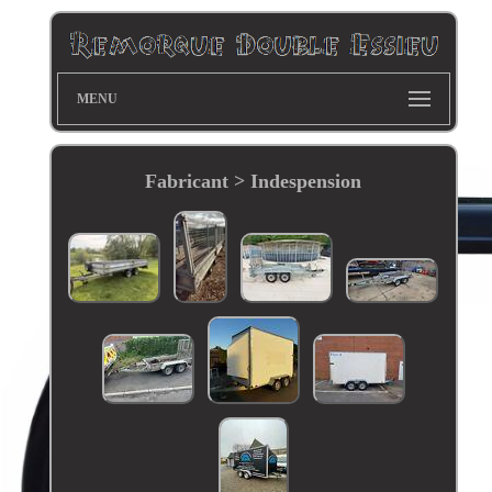
MENU
Fabricant > Indespension