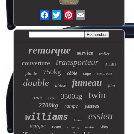
remorque
service
trailer
transporteur
couverture
brian
750kg
câble
plante
cage
remorques
jumeau
double
utilisé
plat
twin
3500kg
roue
axle
2700kg
james
rampe
essieu
williams
freiné
marque
roues
côtés
camping
tandem