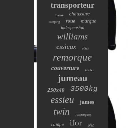
transporteur
chaussure
freiné
marque
roue
camping
indespension
williams
essieux
côtés
remorque
couverture
trailer
jumeau
3500kg
250x40
essieu
james
twin
remorques
ifor
rampe
plat