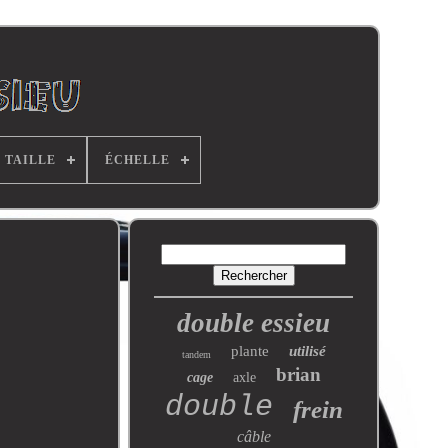
TAILLE
ÉCHELLE
double essieu
plante
utilisé
tandem
brian
cage
axle
double
frein
câble