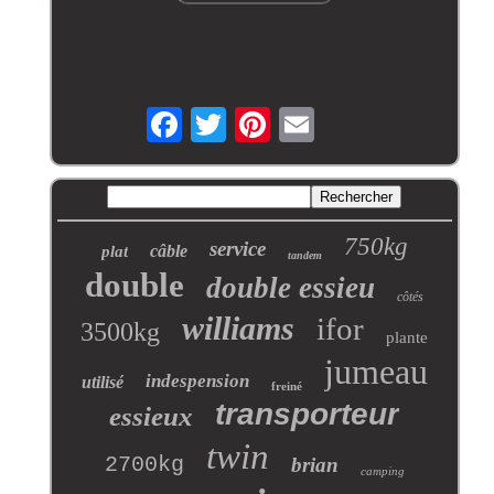
750kg
service
câble
plat
tandem
double
double essieu
côtés
williams
ifor
3500kg
plante
jumeau
indespension
utilisé
freiné
transporteur
essieux
twin
2700kg
brian
camping