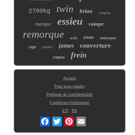
twin
2700kg
brian
camping
essieu
rampe
marque
remorque
roue
axle
remorques
couverture
james
cage
trailer
frein
roues
Accueil
Pour nous joindre
Politique de confidentialité
Conditions d'utilisation
EN
FR