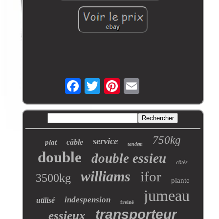
750kg
service
câble
plat
tandem
double
double essieu
côtés
williams
ifor
3500kg
plante
jumeau
indespension
utilisé
freiné
transporteur
essieux