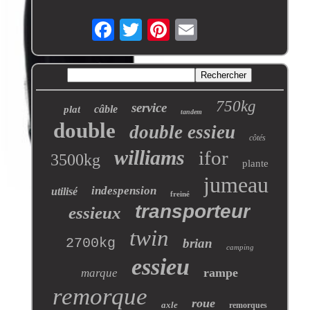
750kg
service
câble
plat
tandem
double
double essieu
côtés
williams
ifor
3500kg
plante
jumeau
indespension
utilisé
freiné
transporteur
essieux
twin
2700kg
brian
camping
essieu
rampe
marque
remorque
roue
axle
remorques