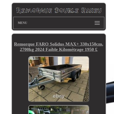
MENU
Remorque FARO Solidus MAX+ 330x150cm,
2700kg 2024 Faible Kilométrage 1950 £