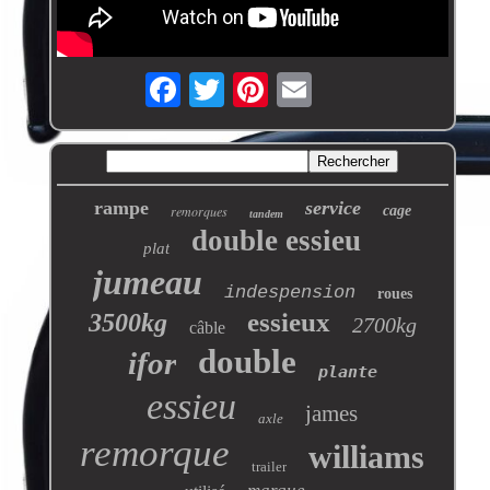
rampe
service
remorques
cage
tandem
double essieu
plat
jumeau
indespension
roues
essieux
3500kg
2700kg
câble
double
ifor
plante
essieu
james
axle
remorque
williams
trailer