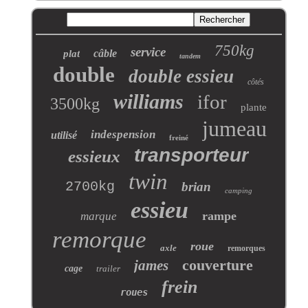
750kg
service
câble
plat
tandem
double
double essieu
côtés
williams
ifor
3500kg
plante
jumeau
indespension
utilisé
freiné
transporteur
essieux
twin
2700kg
brian
camping
essieu
rampe
marque
remorque
roue
axle
remorques
couverture
james
cage
trailer
frein
roues