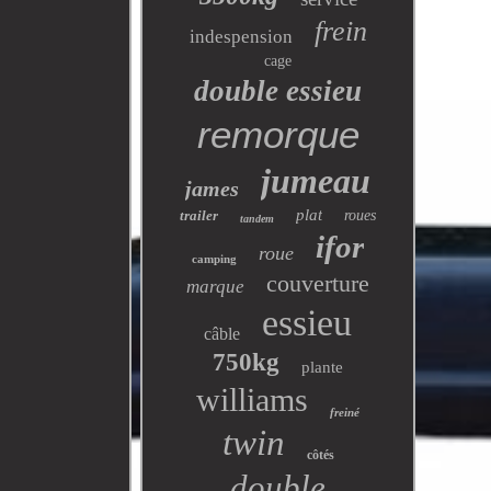
frein
indespension
cage
double essieu
remorque
jumeau
james
plat
trailer
roues
tandem
ifor
roue
camping
couverture
marque
essieu
câble
750kg
plante
williams
freiné
twin
côtés
double