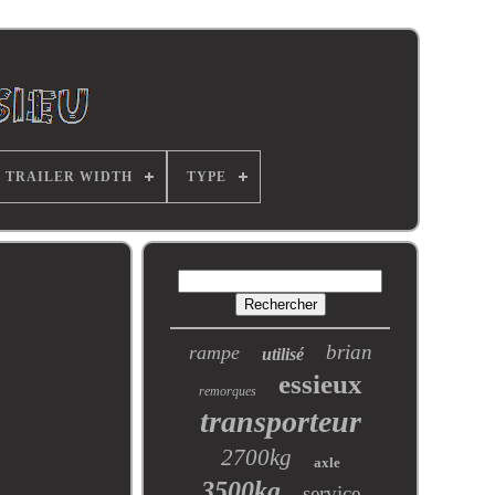
TRAILER WIDTH
TYPE
brian
rampe
utilisé
essieux
remorques
transporteur
2700kg
axle
3500kg
service