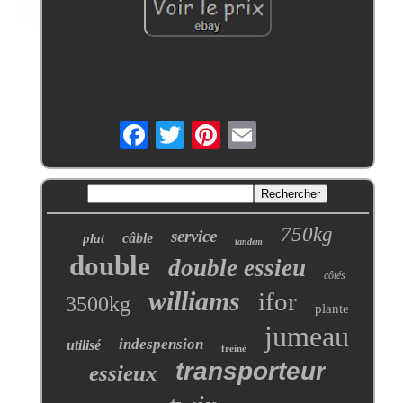
750kg
service
câble
plat
tandem
double
double essieu
côtés
williams
ifor
3500kg
plante
jumeau
indespension
utilisé
freiné
transporteur
essieux