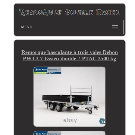
MENU
Remorque basculante à trois voies Debon
PW3.3 ? Essieu double ? PTAC 3500 kg