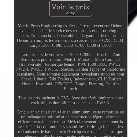
Martin Pears Engineering est fier d'être un revendeur Debon,
avec la capacité de service des remorques et de sourcing de
pièces. Nous stockons l'ensemble de la gamme de remorques
Debon, y compris les remorques à caisse : C220, C255, C300,
Cargo 1300, C400, C500, C700, C800 et C900.
Transporteurs de voitures : C1000, C2000 et Roadster Auto.
Remorques pour motos : Moto1, Moto2 et Moto Compact
(transversale). Remorque benne : PW0 1500 LUX, PW1.2,
PW2.4, PW3.3, PW3.6, Roadster Garden Tipper et plateforme
basculante. Nous sommes également revendeurs autorisés pour
: Cheval Liberté, Tiki Trailers, Indespension, CLH Trailers,
Honda, Kawasaki, CFMOTO, Teagle, Fleming, Cousins
d'Emneth...
Tous les prix incluent la TVA. Avec des côtés tombants noirs
exclusifs, la durabilité est au cœur du PW3.3.
Conçue en acier galvanisé et en aluminium, cette remorque est
un mélange de solidité et de construction légère, résistant
efficacement à la corrosion. Méticuleusement conçue pour la
sécurité et la commodité, ses subtilités de design incluent les
mécanismes de basculement électriques et manuels, ainsi que
des éléments réfléchis comme des poteaux rectangulaires qui