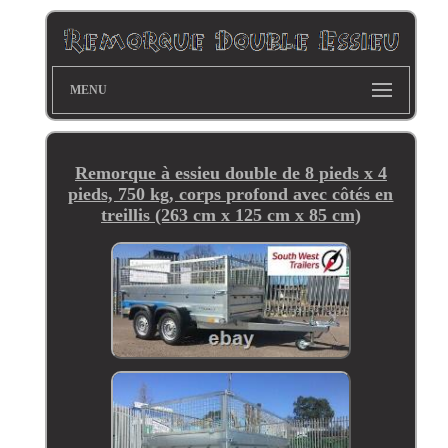
MENU
Remorque à essieu double de 8 pieds x 4
pieds, 750 kg, corps profond avec côtés en
treillis (263 cm x 125 cm x 85 cm)