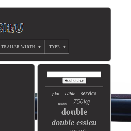
TRAILER WIDTH
TYPE
service
câble
plat
750kg
tandem
double
double essieu