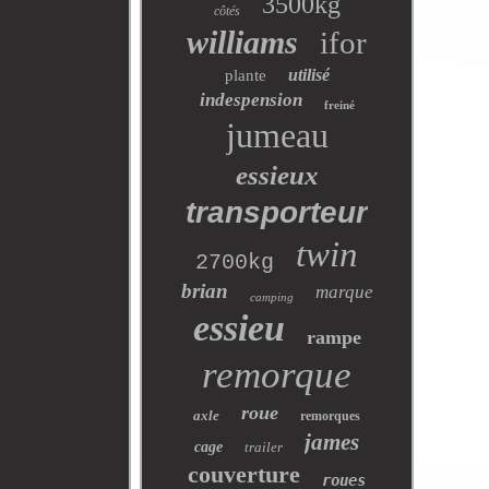
3500kg
côtés
williams
ifor
utilisé
plante
indespension
freiné
jumeau
essieux
transporteur
twin
2700kg
brian
marque
camping
essieu
rampe
remorque
roue
axle
remorques
james
cage
trailer
couverture
roues