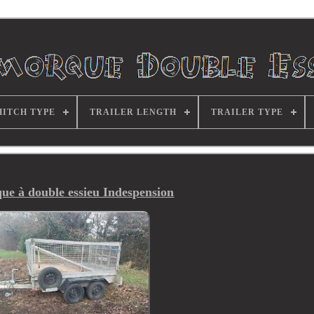
HITCH TYPE
TRAILER LENGTH
TRAILER TYPE
e à double essieu Indespension