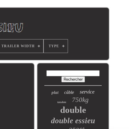
TRAILER WIDTH
TYPE
service
câble
plat
750kg
tandem
double
double essieu