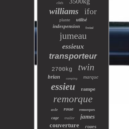
3500kg
côtés
williams
ifor
utilisé
plante
indespension
freiné
jumeau
essieux
transporteur
twin
2700kg
brian
marque
camping
essieu
rampe
remorque
roue
axle
remorques
james
cage
trailer
couverture
roues