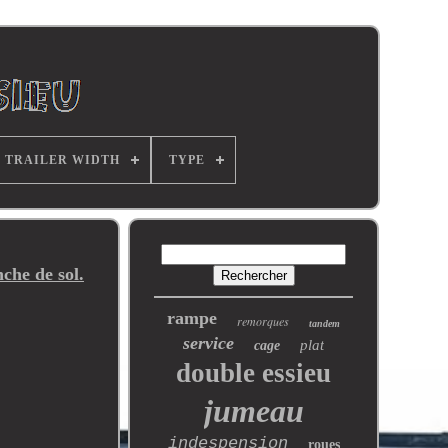
TRAILER WIDTH
TYPE
nche de sol.
rampe
remorques
tandem
service
plat
cage
double essieu
jumeau
indespension
roues