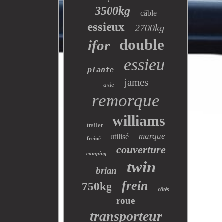
3500kg
câble
essieux
2700kg
double
ifor
essieu
plante
james
axle
remorque
williams
trailer
marque
utilisé
freiné
couverture
camping
twin
brian
frein
750kg
côtés
roue
transporteur