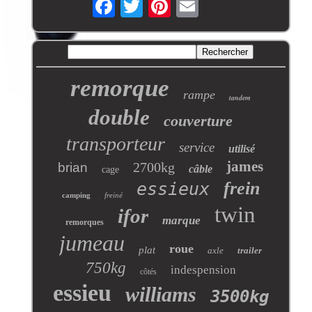
remorque
rampe
tandem
double
couverture
transporteur
service
utilisé
james
2700kg
brian
câble
cage
frein
essieux
camping
freiné
twin
ifor
marque
remorques
jumeau
roue
plat
axle
trailer
750kg
indespension
côtés
essieu
williams
3500kg