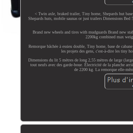
< Twin axle, braked trailer, Tiny home, Shepards hut base. 
Shepards huts, mobile saunas or just trailers Dimensions Be
Brand new wheels and tires with mudguards Brand new stabili
2200kg combined max weight 
Remorque bâchée à essieu double, Tiny home, base de cabane de
les projets des gens, c'est-à-dire les tiny
Dimensions du lit 5 mètres de long 2,55 mètres de large (larg
tout neufs avec des garde-boue. Électricité de la planche arr
de 2200 kg. La remorque elle-même