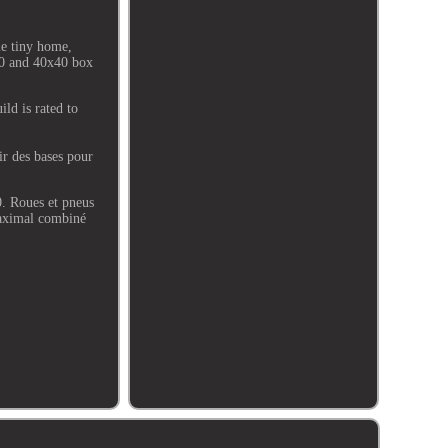
ie tiny home,
40 and 40x40 box
ld is rated to
ir des bases pour
0. Roues et pneus
 maximal combiné