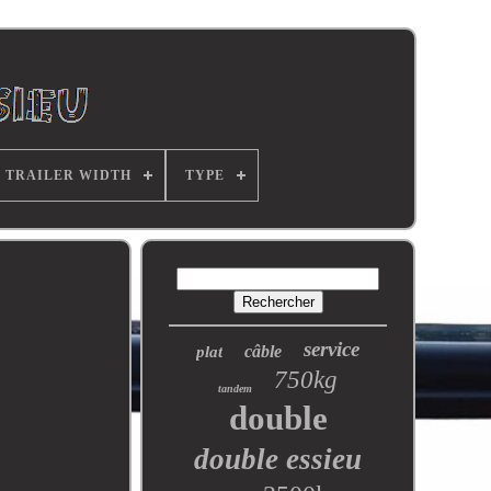
TRAILER WIDTH
TYPE
service
câble
plat
750kg
tandem
double
double essieu