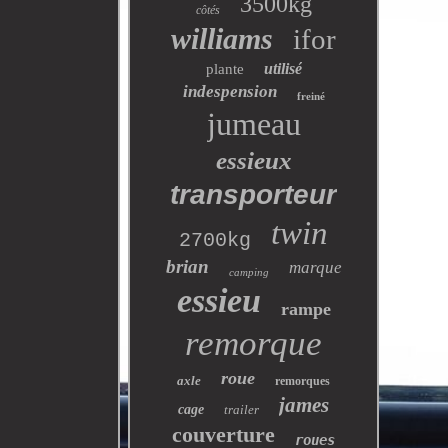
3500kg
côtés
williams
ifor
utilisé
plante
indespension
freiné
jumeau
essieux
transporteur
twin
2700kg
brian
marque
camping
essieu
rampe
remorque
roue
axle
remorques
james
cage
trailer
couverture
roues