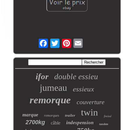
ifor
double essieu
jumeau
essieux
remorque
couverture
twin
marque
trailer
remorques
freiné
2700kg
indespension
câble
tandem