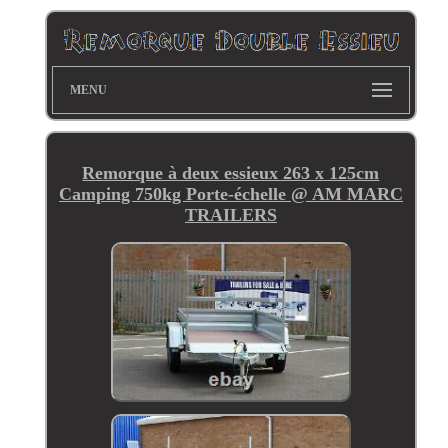
MENU
Remorque à deux essieux 263 x 125cm
Camping 750kg Porte-échelle @ AM MARC
TRAILERS