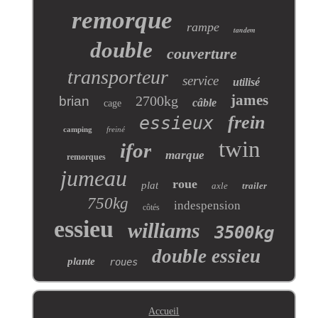
remorque
rampe
tandem
double
couverture
transporteur
service
utilisé
james
2700kg
brian
câble
cage
frein
essieux
camping
freiné
twin
ifor
marque
remorques
jumeau
roue
plat
axle
trailer
750kg
indespension
côtés
essieu
williams
3500kg
double essieu
plante
roues
Accueil