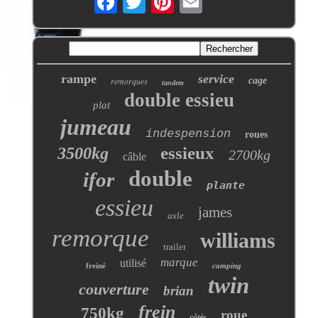
rampe
service
remorques
cage
tandem
double essieu
plat
jumeau
indespension
roues
essieux
3500kg
2700kg
câble
double
ifor
plante
essieu
james
axle
remorque
williams
trailer
marque
utilisé
freiné
camping
twin
couverture
brian
frein
750kg
roue
côtés