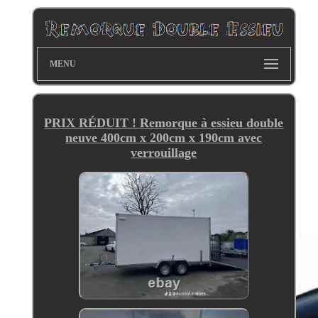
MENU
PRIX RÉDUIT ! Remorque à essieu double
neuve 400cm x 200cm x 190cm avec
verrouillage