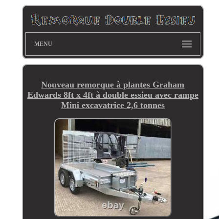
MENU
Nouveau remorque à plantes Graham
Edwards 8ft x 4ft à double essieu avec rampe
Mini excavatrice 2,6 tonnes