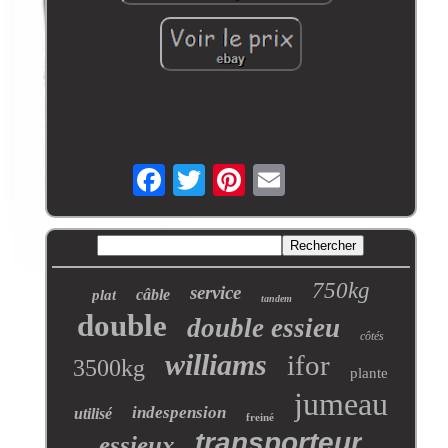
750kg
service
câble
plat
tandem
double
double essieu
côtés
williams
ifor
3500kg
plante
jumeau
indespension
utilisé
freiné
transporteur
essieux