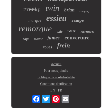
twin
2700kg
brian
camping
essieu
rampe
marque
remorque
roue
axle
remorques
couverture
james
cage
trailer
frein
roues
Accueil
Pour nous joindre
Politique de confidentialité
Conditions d'utilisation
EN
FR