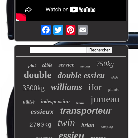
750kg
service
câble
plat
tandem
double
double essieu
côtés
williams
ifor
3500kg
plante
jumeau
indespension
utilisé
freiné
transporteur
essieux
twin
2700kg
brian
camping
essieu
rampe