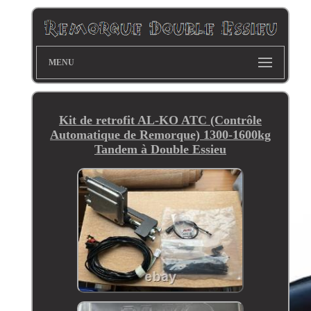
MENU
Kit de retrofit AL-KO ATC (Contrôle
Automatique de Remorque) 1300-1600kg
Tandem à Double Essieu