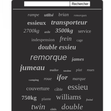
brian
rampe
utilisé
remorques
transporteur
essieux
3500kg
2700kg
service
axle
frein
indespension
cage
double essieu
remorque
james
jumeau
plat
trailer
roues
tandem
ifor
roue
marque
camping
essieu
couverture
câble
williams
750kg
plante
freiné
twin
double
côtés