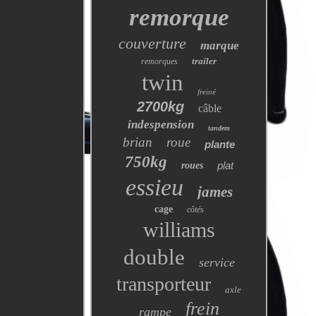
remorque
couverture
marque
trailer
remorques
twin
freiné
2700kg
câble
indespension
tandem
brian
roue
plante
750kg
plat
roues
essieu
james
cage
côtés
williams
double
service
transporteur
axle
frein
rampe