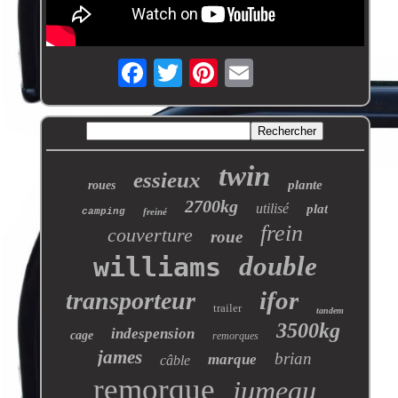
twin
essieux
plante
roues
2700kg
utilisé
plat
camping
freiné
frein
couverture
roue
double
williams
ifor
transporteur
trailer
tandem
3500kg
indespension
cage
remorques
james
brian
marque
câble
remorque
jumeau