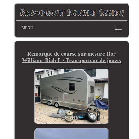
MENU
Remorque de course sur mesure Ifor
Williams Biab L / Transporteur de jouets