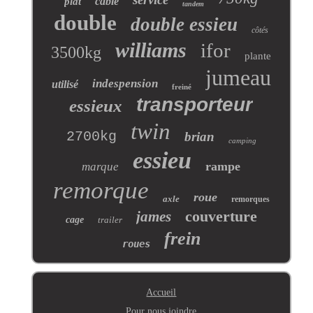
câble
plat
tandem
double
double essieu
côtés
williams
ifor
3500kg
plante
jumeau
indespension
utilisé
freiné
transporteur
essieux
twin
2700kg
brian
camping
essieu
rampe
marque
remorque
roue
axle
remorques
couverture
james
cage
trailer
frein
roues
Accueil
Pour nous joindre