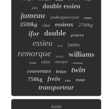
tandem
double essieu
plat
jumeau
indespension
roues
essieux
3500kg
2700kg
câble
double
ifor
plante
essieu
james
axle
remorque
williams
trailer
marque
utilisé
freiné
camping
twin
couverture
brian
frein
750kg
roue
côtés
transporteur
Accueil