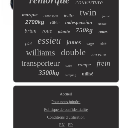
remorque
couverture
twin
marque
trailer
remorques
freiné
2700kg
indespension
câble
tandem
750kg
brian
roue
plante
roues
essieu
james
plat
cage
côtés
double
williams
service
transporteur
frein
rampe
axle
3500kg
utilisé
camping
Accueil
Pour nous joindre
Politique de confidentialité
Conditions d'utilisation
EN
FR